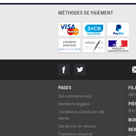
MÉTHODES DE PAIEMENT
PAGES
FI
ABS
Qui sommes-nous
Mentions légales
PIÈ
Éle
Conditions Générales de
Vente
BON
Livraisons et retours
RE
Paiement sécurisé