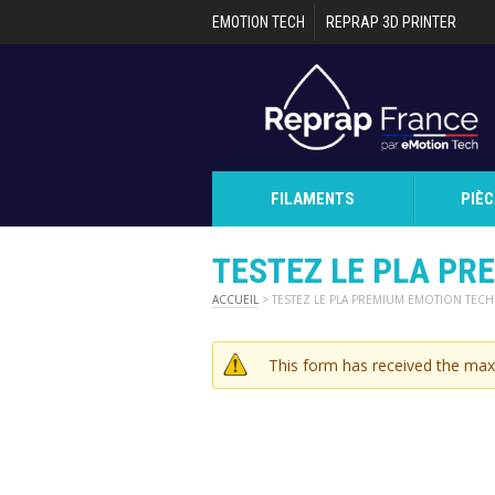
Aller au contenu principal
EMOTION TECH
REPRAP 3D PRINTER
FILAMENTS
PIÈ
TESTEZ LE PLA PR
ACCUEIL
> TESTEZ LE PLA PREMIUM EMOTION TECH
This form has received the ma
MESSAGE D'AVER