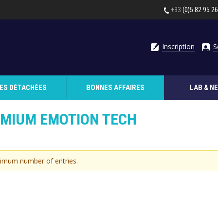
+33
(0)5 82 95 2
Inscription
S
CES DÉTACHÉES
BONNES AFFAIRES
LAB & N
EMIUM EMOTION TECH
ximum number of entries.
TISSEMENT