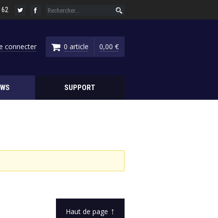
6 62
e connecter
0 article
0,00 €
EWS
SUPPORT
↑
Haut de page