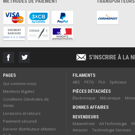
MÉTHODES DE PAIEMENT
TRANSPORTEURS
S'INSCRIRE À LA
PAGES
FILAMENTS
ABS
PETG
PLA
Spéciaux
Qui sommes-nous
Mentions légales
PIÈCES DÉTACHÉES
Électronique
Mécanique
Motor
Conditions Générales de
Vente
BONNES AFFAIRES
Livraisons et retours
REVENDEURS
Paiement sécurisé
Materiel.net
A4 Technologie
F
Devenir distributeur eMotion
Amazon
Technologie Services