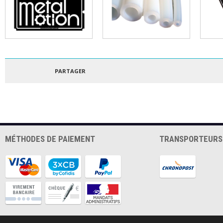
OBS-Patch 3DBedFix
Tube PTFE 4mm
Patc
214x214mm
300
PARTAGER
MÉTHODES DE PAIEMENT
TRANSPORTEURS