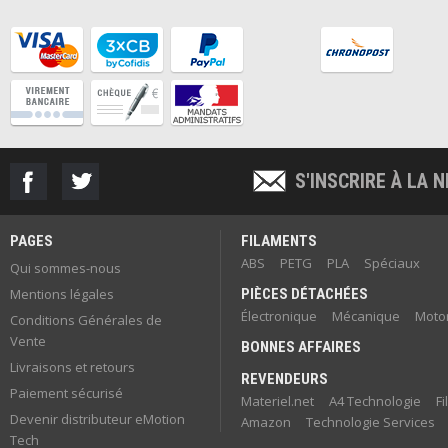
S'INSCRIRE À LA
PAGES
FILAMENTS
ABS
PETG
PLA
Spéciaux
Qui sommes-nous
Mentions légales
PIÈCES DÉTACHÉES
Électronique
Mécanique
Motor
Conditions Générales de
Vente
BONNES AFFAIRES
Livraisons et retours
REVENDEURS
Paiement sécurisé
Materiel.net
A4 Technologie
F
Devenir distributeur eMotion
Amazon
Technologie Services
Tech