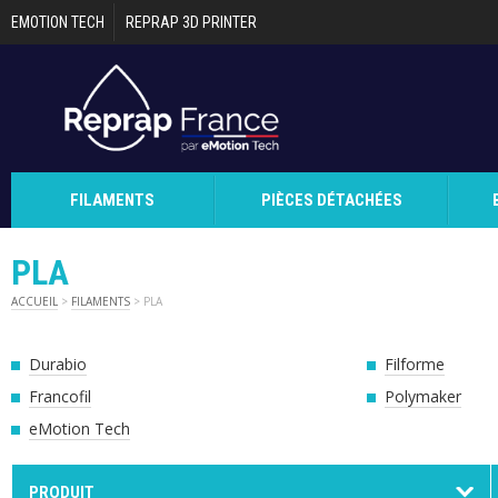
Aller au contenu principal
EMOTION TECH
REPRAP 3D PRINTER
FILAMENTS
PIÈCES DÉTACHÉES
PLA
ACCUEIL
>
FILAMENTS
> PLA
Durabio
Filforme
Francofil
Polymaker
eMotion Tech
PRODUIT