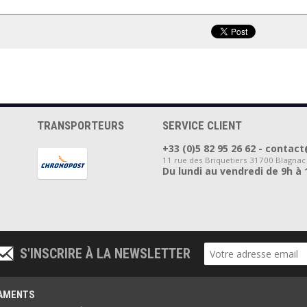
AKER - PLA
FORMFUTURA - ePLA
FILFORME - PLA
TE 1.75MM
EASYFIL 1.75MM
Speed 1.75MM 
KG
ORANGE 1KG
ECLAT 1KG
TRANSPORTEURS
SERVICE CLIENT
+33 (0)5 82 95 26 62 - cont
11 rue des Briquetiers 31700 Blagnac
Du lundi au vendredi de 9h à 
S'INSCRIRE À LA NEWSLETTER
LAMENTS