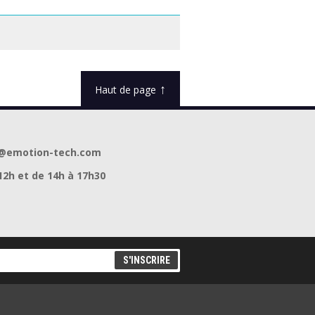
 High
SAKATA FLEX 920
BLEU
1.75mm Bleu 1kg
↑
Haut de page
act@emotion-tech.com
12h et de 14h à 17h30