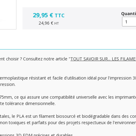
Quanti
29,95 €
TTC
24,96 €
HT
nt choisir ? Consultez notre article "
TOUT SAVOIR SUR... LES FILAM
ermoplastique résistant et facile d'utilisation idéal pour l'impression
pression.
.75mm, ce qui assure une compatibilité universelle avec les impriman
te tolérance dimensionnelle.
tales, le PLA est un filament biosourcé et biodégradable dans des con
non toxiques et parfaits pour des projets respectueux de l'environne
ressions 3D FDM précises et durables.