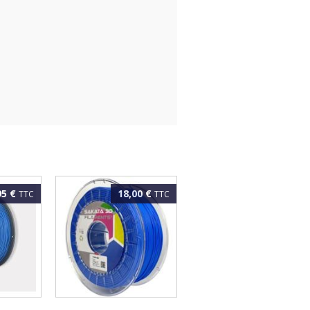
95 €
18,00 €
TTC
TTC