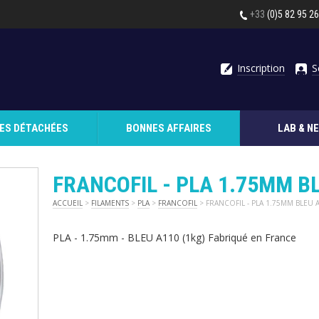
+33
(0)5 82 95 2
Inscription
S
CES DÉTACHÉES
BONNES AFFAIRES
LAB & N
FRANCOFIL - PLA 1.75MM B
ACCUEIL
>
FILAMENTS
>
PLA
>
FRANCOFIL
> FRANCOFIL - PLA 1.75MM BLEU 
PLA - 1.75mm - BLEU A110 (1kg) Fabriqué en France