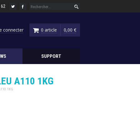
6 62
e connecter
0 article
0,00 €
EWS
SUPPORT
LEU A110 1KG
A110 1KG