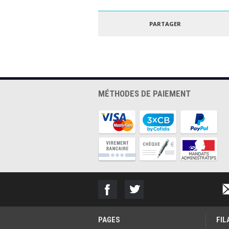
FORMFUTURA - ePLA
POLYM
EASYFIL 1.75MM
POLYLI
ROUGE 1KG
GRIS 3
PARTAGER
MÉTHODES DE PAIEMENT
PAGES
FI