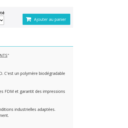
té
ENTS
"
 3D. C'est un polymère biodégradable
tes FDM et garantit des impressions
ditions industrielles adaptées.
ment.