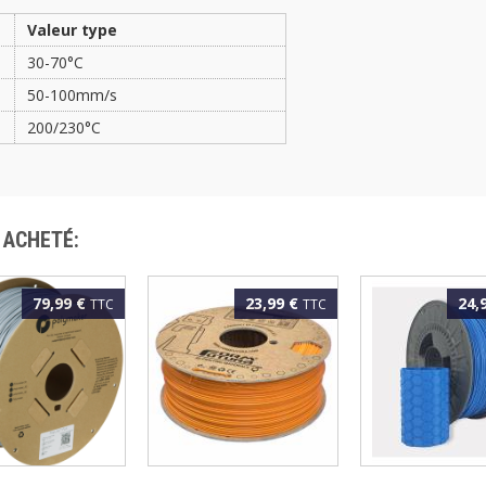
Valeur type
30-70°C
50-100mm/s
200/230°C
 ACHETÉ:
79,99 €
23,99 €
24,
TTC
TTC