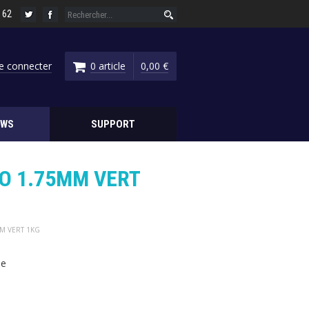
6 62
e connecter
0 article
0,00 €
EWS
SUPPORT
RO 1.75MM VERT
MM VERT 1KG
ne