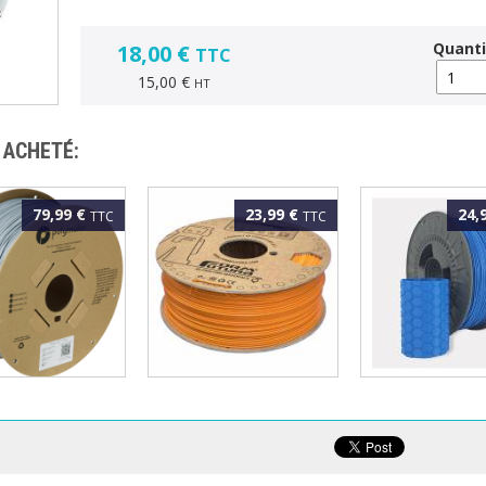
Quanti
18,00 €
TTC
15,00 €
HT
 ACHETÉ:
79,99 €
23,99 €
24,
TTC
TTC
AKER - PLA
FORMFUTURA - ePLA
FILFORME - PLA
TE 1.75MM
EASYFIL 1.75MM
Speed 1.75MM 
KG
ORANGE 1KG
ECLAT 1KG