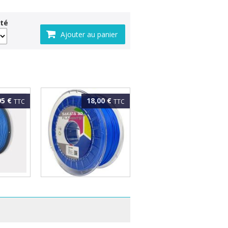
té
95 €
18,00 €
TTC
TTC
 High
SAKATA FLEX 920
BLEU
1.75mm Bleu 1kg