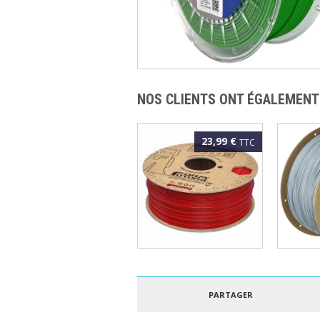
NOS CLIENTS ONT ÉGALEMENT
23,99 €
TTC
FORMFUTURA - ePLA
POLYM
EASYFIL 1.75MM
POLYLI
ROUGE 1KG
GRIS 3
PARTAGER