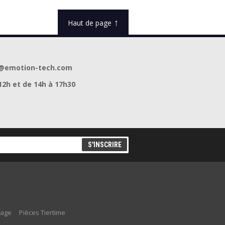
↑
Haut de page
act@emotion-tech.com
12h et de 14h à 17h30
lage
Pièces Tiertime