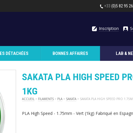
+33
(0)5 82 95 2
Inscription
S
CES DÉTACHÉES
BONNES AFFAIRES
LAB & N
SAKATA PLA HIGH SPEED P
1KG
ACCUEIL
>
FILAMENTS
>
PLA
>
SAKATA
> SAKATA PLA HIGH SPEED PRO 1.75
PLA High Speed - 1.75mm - Vert (1kg) Fabriqué en Espag