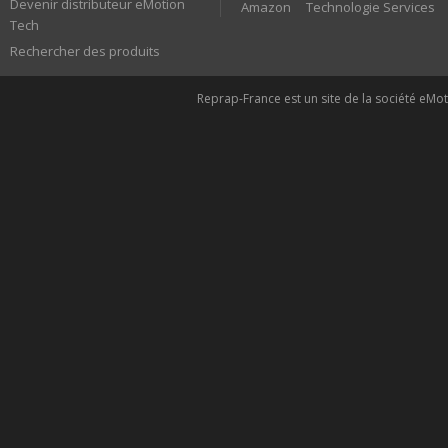
Devenir distributeur eMotion
Amazon
Technologie Services
Tech
Rechercher des produits
Reprap-France est un site de la société eMoti