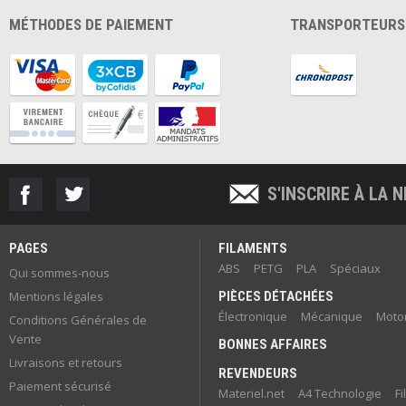
MÉTHODES DE PAIEMENT
TRANSPORTEURS
S'INSCRIRE À LA
PAGES
FILAMENTS
ABS
PETG
PLA
Spéciaux
Qui sommes-nous
Mentions légales
PIÈCES DÉTACHÉES
Électronique
Mécanique
Motor
Conditions Générales de
Vente
BONNES AFFAIRES
Livraisons et retours
REVENDEURS
Paiement sécurisé
Materiel.net
A4 Technologie
F