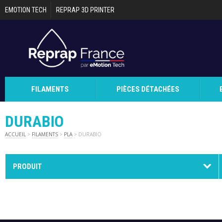
Aller au contenu principal
EMOTION TECH
REPRAP 3D PRINTER
FILAMENTS
PIÈCES DÉTACHÉES
DURABIO
ACCUEIL
>
FILAMENTS
>
PLA
> DURABIO
PRODUIT