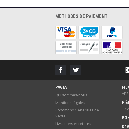
MÉTHODES DE PAIEMENT
PAGES
FI
ABS
Qui sommes-nous
Mentions légales
PIÈ
Éle
Conditions Générales de
Vente
BON
Livraisons et retours
RE