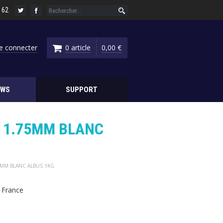
6 62
e connecter
0 article
0,00 €
EWS
SUPPORT
D 1.75MM BLANC
75MM BLANC ALBUS 1KG
 France