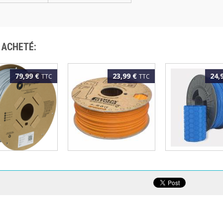
 ACHETÉ:
79,99 €
23,99 €
24,
TTC
TTC
AKER - PLA
FORMFUTURA - ePLA
FILFORME - PLA
TE 1.75MM
EASYFIL 1.75MM
Speed 1.75MM 
KG
ORANGE 1KG
ECLAT 1KG