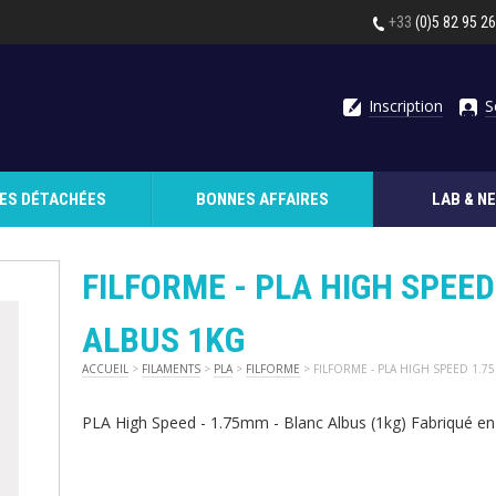
+33
(0)5 82 95 2
Inscription
S
CES DÉTACHÉES
BONNES AFFAIRES
LAB & N
FILFORME - PLA HIGH SPEE
ALBUS 1KG
ACCUEIL
>
FILAMENTS
>
PLA
>
FILFORME
> FILFORME - PLA HIGH SPEED 1.
PLA High Speed - 1.75mm - Blanc Albus (1kg) Fabriqué en