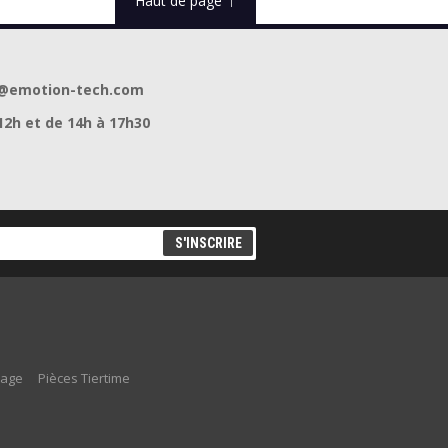
Haut de page
act@emotion-tech.com
12h et de 14h à 17h30
lage
Pièces Tiertime