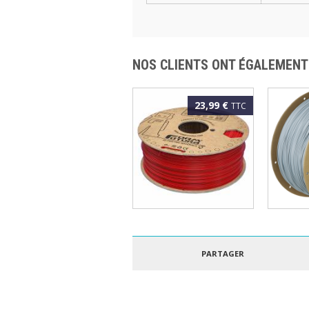
NOS CLIENTS ONT ÉGALEMENT
23,99 €
TTC
FORMFUTURA - ePLA
POLYM
EASYFIL 1.75MM
POLYLI
ROUGE 1KG
GRIS 3
PARTAGER