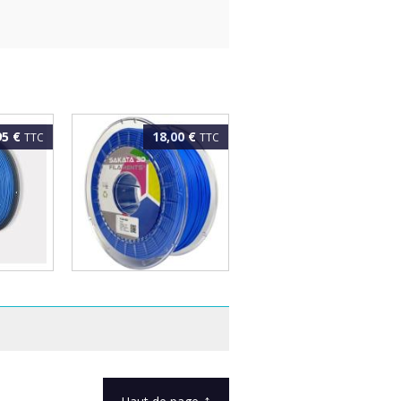
95 €
18,00 €
TTC
TTC
 High
SAKATA FLEX 920
BLEU
1.75mm Bleu 1kg
↑