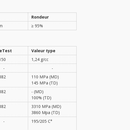
Rondeur
mm
≥ 95%
eTest
Valeur type
150
1,24 g/cc
-
-
882
110 MPa (MD)
145 MPa (TD)
882
- (MD)
100% (TD)
882
3310 MPa (MD)
3860 Mpa (TD)
-
195/205 C°