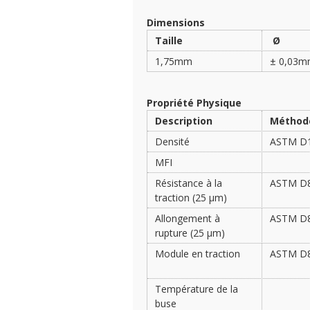
Dimensions
Taille
Ø
1,75mm
± 0,03
Propriété Physique
Description
Méthod
Densité
ASTM D
MFI
Résistance à la
ASTM D
traction (25 µm)
Allongement à
ASTM D
rupture (25 µm)
Module en traction
ASTM D
Température de la
buse