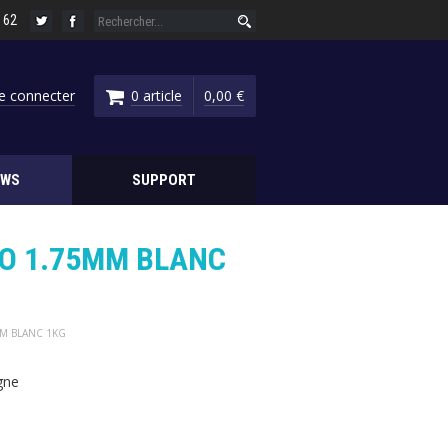
6 62
e connecter
0 article
0,00 €
EWS
SUPPORT
RO 1.75MM BLANC
MM BLANC 1KG
gne