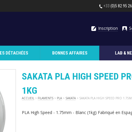
+33
(0)5 82 95 2
Inscription
S
CES DÉTACHÉES
BONNES AFFAIRES
LAB & N
SAKATA PLA HIGH SPEED P
1KG
ACCUEIL
>
FILAMENTS
>
PLA
>
SAKATA
> SAKATA PLA HIGH SPEED PRO 1.75
PLA High Speed - 1.75mm - Blanc (1kg) Fabriqué en Espa