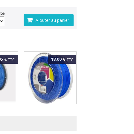
té
95 €
18,00 €
TTC
TTC
 High
SAKATA FLEX 920
BLEU
1.75mm Bleu 1kg