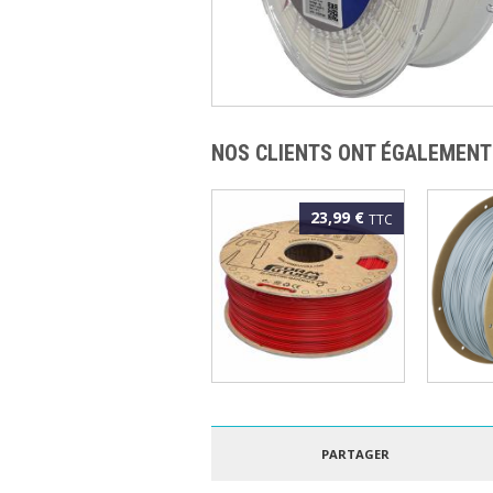
NOS CLIENTS ONT ÉGALEMENT
23,99 €
TTC
FORMFUTURA - ePLA
POLYM
EASYFIL 1.75MM
POLYLI
ROUGE 1KG
GRIS 3
PARTAGER