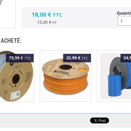
Quanti
18,00 €
TTC
15,00 €
HT
 ACHETÉ:
79,99 €
23,99 €
24,
TTC
TTC
AKER - PLA
FORMFUTURA - ePLA
FILFORME - PLA
TE 1.75MM
EASYFIL 1.75MM
Speed 1.75MM 
KG
ORANGE 1KG
ECLAT 1KG