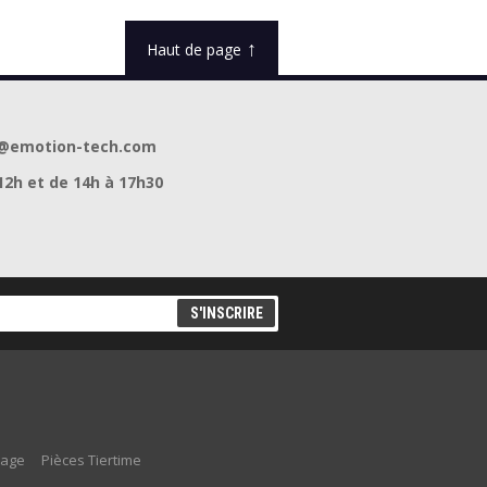
↑
Haut de page
act@emotion-tech.com
12h et de 14h à 17h30
lage
Pièces Tiertime