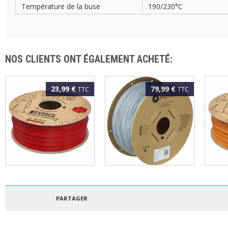
Température de la buse
190/230°C
NOS CLIENTS ONT ÉGALEMENT ACHETÉ:
23,99 €
79,99 €
TTC
TTC
FORMFUTURA - ePLA
POLYMAKER - PLA
FORM
EASYFIL 1.75MM
POLYLITE 1.75MM
EASY
ROUGE 1KG
GRIS 3KG
ORA
PARTAGER