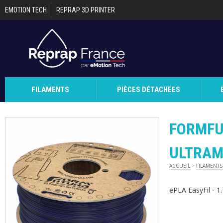
Aller au contenu principal
EMOTION TECH
REPRAP 3D PRINTER
FILAMENTS
PIÈCES DÉTACHÉES
FORMFU
ULTRAM
ACCUEIL
>
FILAMENTS
ePLA EasyFil - 1