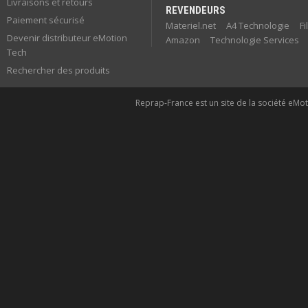
Livraisons et retours
REVENDEURS
Paiement sécurisé
Materiel.net
A4 Technologie
F
Devenir distributeur eMotion
Amazon
Technologie Services
Tech
Rechercher des produits
Reprap-France est un site de la société eMoti