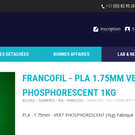
+33
(0)5 82 95 2
Inscription
S
CES DÉTACHÉES
BONNES AFFAIRES
LAB & N
FRANCOFIL - PLA 1.75MM V
PHOSPHORESCENT 1KG
ACCUEIL
>
FILAMENTS
>
PLA
>
FRANCOFIL
> FRANCOFIL - PLA 1.75MM VER
PLA - 1.75mm - VERT PHOSPHORESCENT (1kg) Fabriqué 