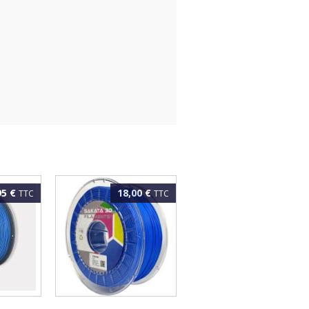
95 €
18,00 €
TTC
TTC