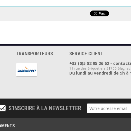
AKER - PLA
FORMFUTURA - ePLA
FILFORME - PLA
TE 1.75MM
EASYFIL 1.75MM
Speed 1.75MM 
KG
ORANGE 1KG
ECLAT 1KG
TRANSPORTEURS
SERVICE CLIENT
+33 (0)5 82 95 26 62 - cont
11 rue des Briquetiers 31700 Blagnac
Du lundi au vendredi de 9h à 
S'INSCRIRE À LA NEWSLETTER
LAMENTS