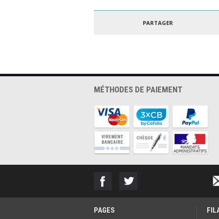
FORMFUTURA - ePLA
POLYM
EASYFIL 1.75MM
POLYLI
ROUGE 1KG
GRIS 3
PARTAGER
MÉTHODES DE PAIEMENT
PAGES
FI