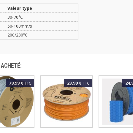
Valeur type
30-70°C
50-100mm/s
200/230°C
 ACHETÉ:
79,99 €
23,99 €
24,
TTC
TTC