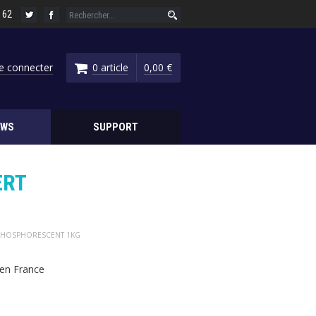
6 62
e connecter
0 article
0,00 €
EWS
SUPPORT
ERT
T PHOSPHORESCENT 1KG
en France