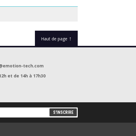
 High
SAKATA FLEX 920
BLEU
1.75mm Bleu 1kg
↑
Haut de page
act@emotion-tech.com
12h et de 14h à 17h30