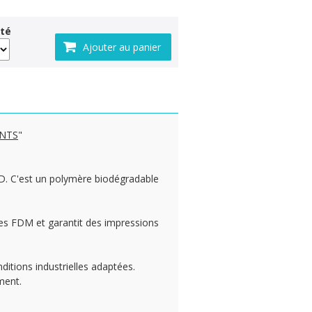
té
ENTS
"
 3D. C'est un polymère biodégradable
tes FDM et garantit des impressions
ditions industrielles adaptées.
ment.