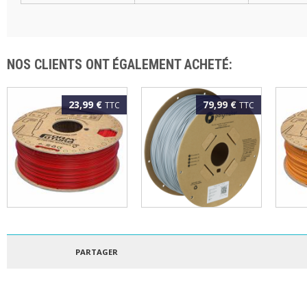
NOS CLIENTS ONT ÉGALEMENT ACHETÉ:
23,99 €
79,99 €
TTC
TTC
FORMFUTURA - ePLA
POLYMAKER - PLA
FORM
EASYFIL 1.75MM
POLYLITE 1.75MM
EASY
ROUGE 1KG
GRIS 3KG
ORA
PARTAGER