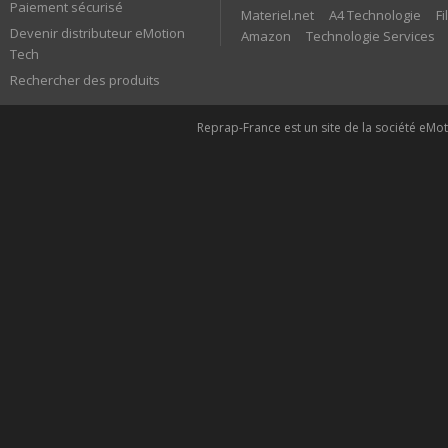
Paiement sécurisé
Materiel.net
A4 Technologie
F
Devenir distributeur eMotion
Amazon
Technologie Services
Tech
Rechercher des produits
Reprap-France est un site de la société eMoti