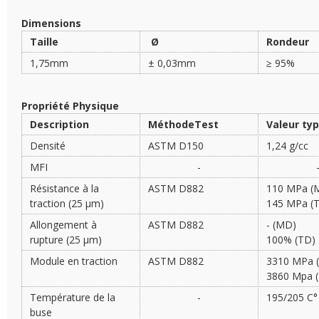
Dimensions
Taille
Ø
Rondeur
1,75mm
± 0,03mm
≥ 95%
Propriété Physique
Description
MéthodeTest
Valeur ty
Densité
ASTM D150
1,24 g/cc
MFI
-
Résistance à la
ASTM D882
110 MPa (
traction (25 µm)
145 MPa (
Allongement à
ASTM D882
- (MD)
rupture (25 µm)
100% (TD)
Module en traction
ASTM D882
3310 MPa
3860 Mpa 
Température de la
-
195/205 C°
buse