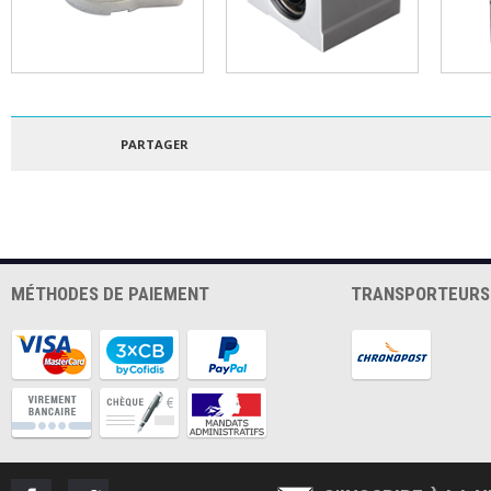
Palier applique KFL001
Palier à douille
Coupl
SCS12UU
mm
PARTAGER
MÉTHODES DE PAIEMENT
TRANSPORTEURS