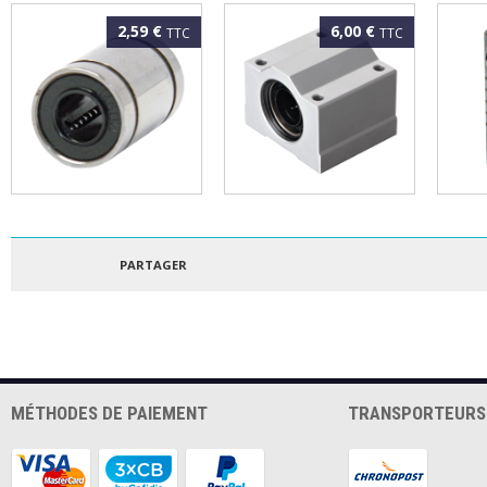
2,59 €
6,00 €
TTC
TTC
Roulement linéaire
Palier à douille
Coupl
LM12UU
SCS12UU
mm
PARTAGER
MÉTHODES DE PAIEMENT
TRANSPORTEURS