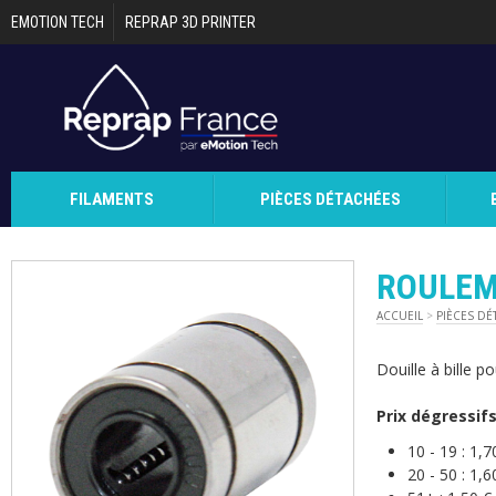
Aller au contenu principal
EMOTION TECH
REPRAP 3D PRINTER
FILAMENTS
PIÈCES DÉTACHÉES
ROULEM
ACCUEIL
>
PIÈCES DÉ
Douille à bille 
Prix dégressif
10 - 19 :
1,7
20 - 50 :
1,6