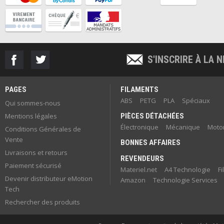
S'INSCRIRE À LA
PAGES
FILAMENTS
ABS
PETG
PLA
Spéciaux
Qui sommes-nous
Mentions légales
PIÈCES DÉTACHÉES
Électronique
Mécanique
Motor
Conditions Générales de
Vente
BONNES AFFAIRES
Livraisons et retours
REVENDEURS
Paiement sécurisé
Materiel.net
A4 Technologie
F
Devenir distributeur eMotion
Amazon
Technologie Services
Tech
Rechercher des produits