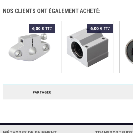
NOS CLIENTS ONT ÉGALEMENT ACHETÉ:
6,00 €
6,00 €
TTC
TTC
Support d'arbre de
Palier à douille
Roule
guidage 16mm
SCS12UU
LM6
PARTAGER
MÉTHODES DE PAIEMENT
TRANSPORTEURS