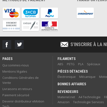
S'INSCRIRE À LA
PAGES
FILAMENTS
ABS
PETG
PLA
Spéciaux
Qui sommes-nous
Mentions légales
PIÈCES DÉTACHÉES
Électronique
Mécanique
Motor
Conditions Générales de
Vente
BONNES AFFAIRES
Livraisons et retours
REVENDEURS
Paiement sécurisé
Materiel.net
A4 Technologie
F
Devenir distributeur eMotion
Amazon
Technologie Services
Tech