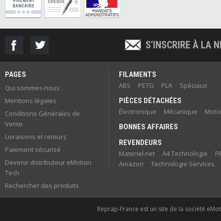
S'INSCRIRE À LA
PAGES
FILAMENTS
ABS
PETG
PLA
Spéciaux
Qui sommes-nous
Mentions légales
PIÈCES DÉTACHÉES
Électronique
Mécanique
Motor
Conditions Générales de
Vente
BONNES AFFAIRES
Livraisons et retours
REVENDEURS
Paiement sécurisé
Materiel.net
A4 Technologie
F
Devenir distributeur eMotion
Amazon
Technologie Services
Tech
Rechercher des produits
Reprap-France est un site de la société eMoti