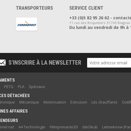
TRANSPORTEURS
SERVICE CLIENT
+33 (0)5 82 95 26 62 - cont
11 rue des Briquetiers 31700 Blagnac
Du lundi au vendredi de 9h à 
S'INSCRIRE À LA NEWSLETTER
LAMENTS
PETG
PLA
Spéciaux
CES DÉTACHÉES
ctronique
Mécanique
Motorisation
Extrusion
Lits chauffants
Outil
NES AFFAIRES
VENDEURS
riel.net
A4 Technologie
Filimprimante3D
IdeOkub
Letmeknow (Pari