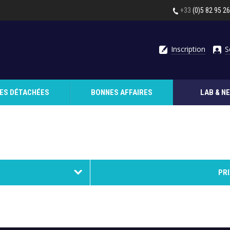
+33
(0)5 82 95 2
Inscription
S
CES DÉTACHÉES
BONNES AFFAIRES
LAB & N
PRI