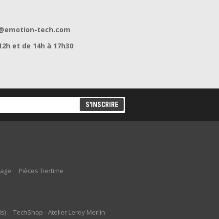
act@emotion-tech.com
12h et de 14h à 17h30
lage
Pièces Tiertime
s)
TechShop - Atelier Leroy Merlin