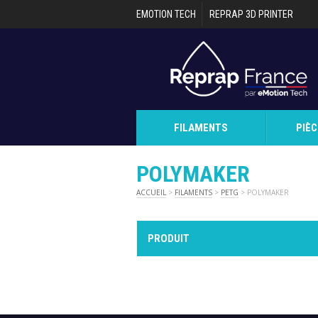
Aller au contenu principal
EMOTION TECH
REPRAP 3D PRINTER
FILAMENTS
PIÈ
POLYMAKER
ACCUEIL
>
FILAMENTS
>
PETG
> POLYMAKER
PRODUIT