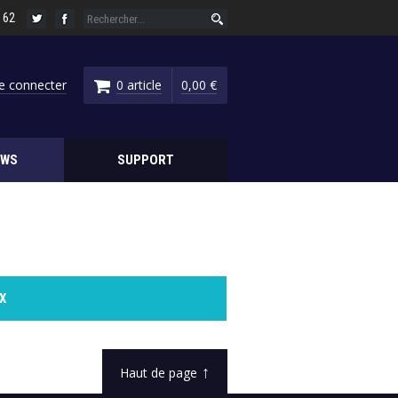
6 62
e connecter
0 article
0,00 €
EWS
SUPPORT
X
↑
Haut de page