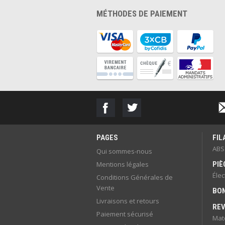
MÉTHODES DE PAIEMENT
PAGES
FI
ABS
Qui sommes-nous
Mentions légales
PIÈ
Éle
Conditions Générales de
Vente
BON
Livraisons et retours
RE
Paiement sécurisé
Mate