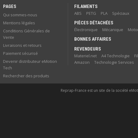
PAGES
FILAMENTS
ABS
PETG
PLA
Spéciaux
Qui sommes-nous
Mentions légales
PIÈCES DÉTACHÉES
Électronique
Mécanique
Motor
Conditions Générales de
Vente
BONNES AFFAIRES
Livraisons et retours
REVENDEURS
Paiement sécurisé
Materiel.net
A4 Technologie
F
Devenir distributeur eMotion
Amazon
Technologie Services
Tech
Rechercher des produits
Reprap-France est un site de la société eMoti