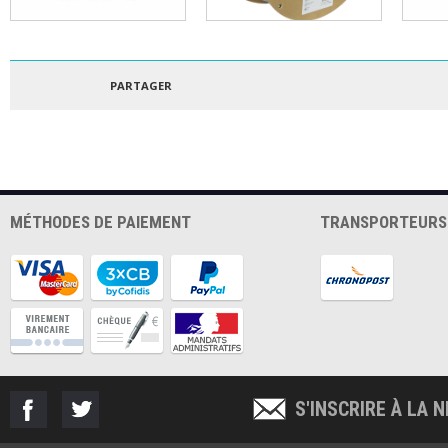
FORMFUTURA - ePLA
POLYMAKER - PLA
FORM
EASYFIL 1.75MM
POLYLITE 1.75MM
EASY
ROUGE 1KG
GRIS 3KG
ORA
PARTAGER
MÉTHODES DE PAIEMENT
TRANSPORTEURS
S'INSCRIRE À LA