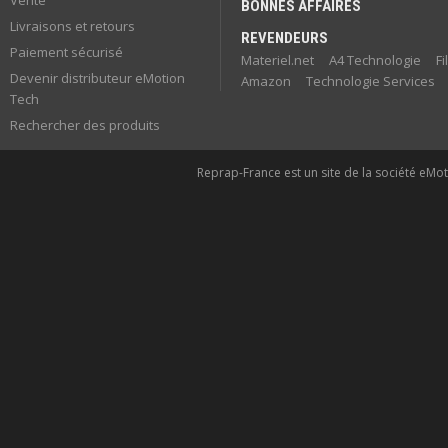
Vente
BONNES AFFAIRES
Livraisons et retours
REVENDEURS
Paiement sécurisé
Materiel.net
A4 Technologie
F
Devenir distributeur eMotion
Amazon
Technologie Services
Tech
Rechercher des produits
Reprap-France est un site de la société eMoti