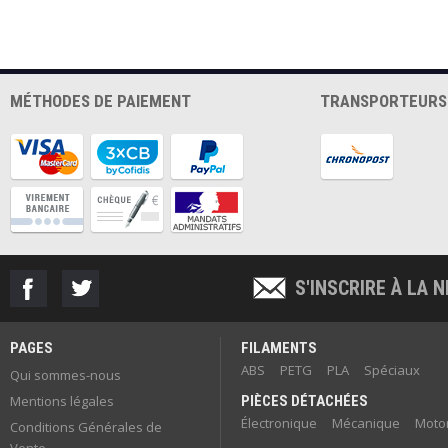
MÉTHODES DE PAIEMENT
TRANSPORTEURS
S'INSCRIRE À LA
PAGES
FILAMENTS
ABS
PETG
PLA
Spéciaux
Qui sommes-nous
Mentions légales
PIÈCES DÉTACHÉES
Électronique
Mécanique
Motor
Conditions Générales de