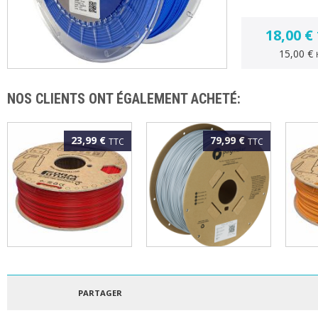
18,00 €
15,00 €
NOS CLIENTS ONT ÉGALEMENT ACHETÉ:
23,99 €
79,99 €
TTC
TTC
FORMFUTURA - ePLA
POLYMAKER - PLA
FORM
EASYFIL 1.75MM
POLYLITE 1.75MM
EASY
ROUGE 1KG
GRIS 3KG
ORA
PARTAGER