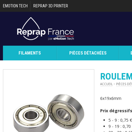
Aller au contenu principal
EMOTION TECH
REPRAP 3D PRINTER
FILAMENTS
PIÈCES DÉTACHÉES
ROULEM
ACCUEIL
>
PIÈCES DÉ
6x19x6mm
Prix dégressif
5 - 9 :
0,75 
9 - 19 :
0,70