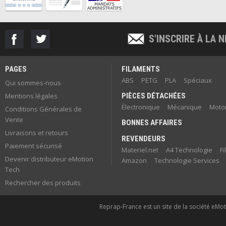
S'INSCRIRE À LA
PAGES
FILAMENTS
ABS
PETG
PLA
Spéciaux
Qui sommes-nous
Mentions légales
PIÈCES DÉTACHÉES
Électronique
Mécanique
Motor
Conditions Générales de
Vente
BONNES AFFAIRES
Livraisons et retours
REVENDEURS
Paiement sécurisé
Materiel.net
A4 Technologie
F
Devenir distributeur eMotion
Amazon
Technologie Services
Tech
Rechercher des produits
Reprap-France est un site de la société eMoti