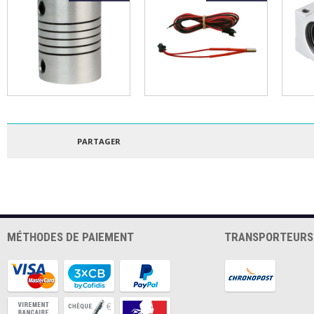
Coupleur souple 5 x 5
Cartouche de chauffe
Palie
mm
12v - 40W
SCS1
PARTAGER
MÉTHODES DE PAIEMENT
TRANSPORTEURS