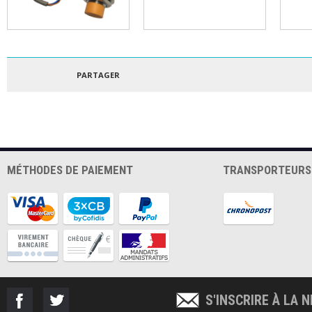
Capteur capacitif
Patch 3DBedFix
Capt
18mm
300x300mm
PARTAGER
MÉTHODES DE PAIEMENT
TRANSPORTEURS
S'INSCRIRE À LA