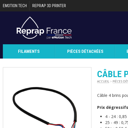
Aller au contenu principal
EMOTION TECH
REPRAP 3D PRINTER
FILAMENTS
PIÈCES DÉTACHÉES
CÂBLE 
ACCUEIL
>
PIÈCES DÉ
Câble 4 brins p
Prix dégressif
4 - 24 :
0,85
25 - 49 :
0,7