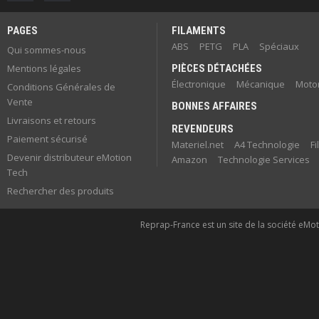
PAGES
FILAMENTS
ABS
PETG
PLA
Spéciaux
Qui sommes-nous
Mentions légales
PIÈCES DÉTACHÉES
Électronique
Mécanique
Motor
Conditions Générales de
Vente
BONNES AFFAIRES
Livraisons et retours
REVENDEURS
Paiement sécurisé
Materiel.net
A4 Technologie
F
Devenir distributeur eMotion
Amazon
Technologie Services
Tech
Rechercher des produits
Reprap-France est un site de la société eMoti