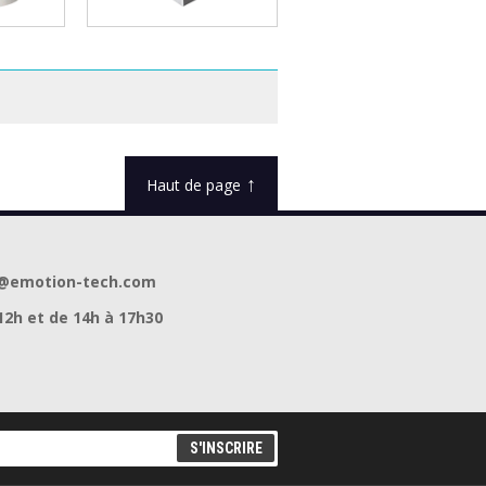
 5 x 5
Palier à douille SCS8UU
↑
Haut de page
act@emotion-tech.com
12h et de 14h à 17h30