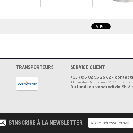
Gaine
Coupleur souple
étractable
thermorétractable
mm
 mètre
1mm au mètre
TRANSPORTEURS
SERVICE CLIENT
+33 (0)5 82 95 26 62 - cont
11 rue des Briquetiers 31700 Blagnac
Du lundi au vendredi de 9h à 
S'INSCRIRE À LA NEWSLETTER