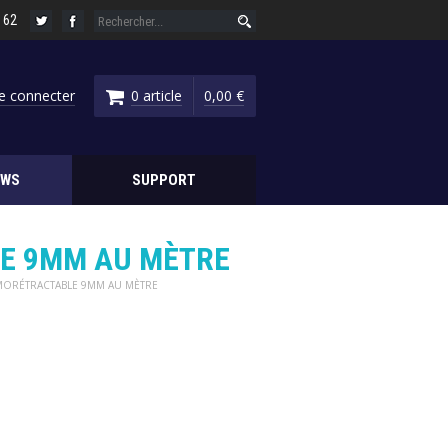
6 62
e connecter
0 article
0,00 €
EWS
SUPPORT
E 9MM AU MÈTRE
MORÉTRACTABLE 9MM AU MÈTRE