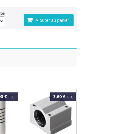
té
90 €
3,60 €
TTC
TTC