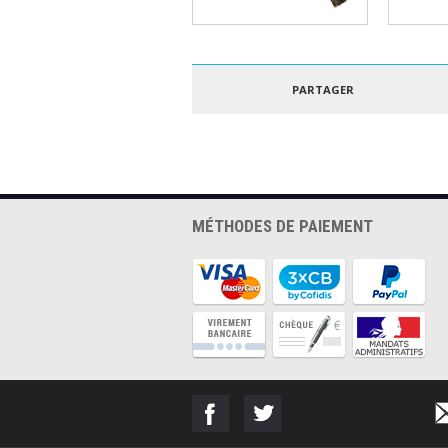
Gaine tressée de 20
Gaine
mm au mètre.
thermor
9mm au
PARTAGER
MÉTHODES DE PAIEMENT