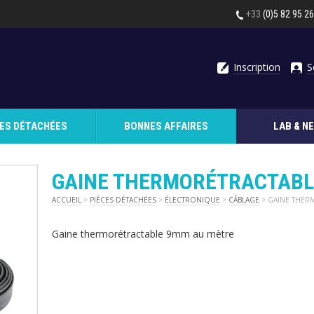
+33
(0)5 82 95 2
Inscription
S
CES DÉTACHÉES
BONNES AFFAIRES
LAB & N
GAINE THERMORÉTRACTABL
ACCUEIL
>
PIÈCES DÉTACHÉES
>
ÉLECTRONIQUE
>
CÂBLAGE
> GAINE THER
Gaine thermorétractable 9mm au mètre