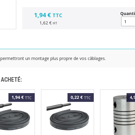
Quanti
1,94 €
TTC
1,62 €
HT
 permettront un montage plus propre de vos câblages.
 ACHETÉ:
1,94 €
0,22 €
4,
TTC
TTC