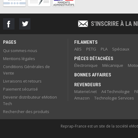
S'INSCRIRE À LA
PAGES
FILAMENTS
ABS
PETG
PLA
Spéciaux
Qui sommes-nous
Mentions légales
PIÈCES DÉTACHÉES
Électronique
Mécanique
Motor
Conditions Générales de
Vente
BONNES AFFAIRES
Livraisons et retours
REVENDEURS
Paiement sécurisé
Materiel.net
A4 Technologie
F
Devenir distributeur eMotion
Amazon
Technologie Services
Tech
Rechercher des produits
Reprap-France est un site de la société eMoti