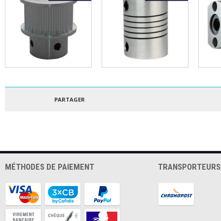
Poulie GT2 32 dents
Coupleur souple 5 x 5
Roule
pour courroie de 9mm,
mm
cole
axe 6.35mm
PARTAGER
MÉTHODES DE PAIEMENT
TRANSPORTEURS