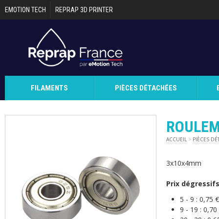
Aller au contenu principal
EMOTION TECH
REPRAP 3D PRINTER
FILAMENTS
PIÈCES DÉTACHÉES
ROULEM
ACCUEIL
>
PIÈCES DÉ
3x10x4mm
Prix dégressif
5 - 9 :
0,75 
9 - 19 :
0,70